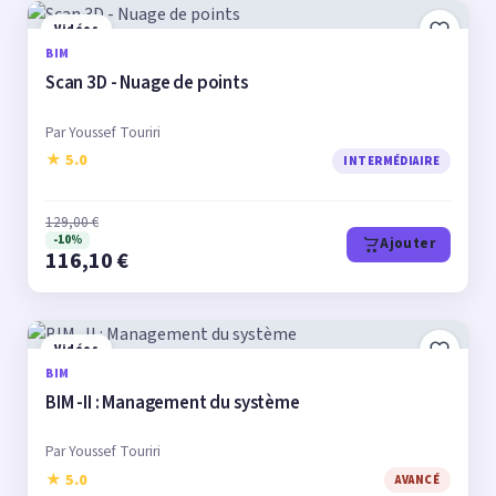
Vidéos
BIM
Scan 3D - Nuage de points
Par Youssef Touriri
★ 5.0
INTERMÉDIAIRE
129,00 €
-10%
Ajouter
116,10 €
Vidéos
BIM
BIM -II : Management du système
Par Youssef Touriri
★ 5.0
AVANCÉ