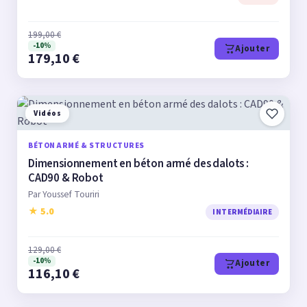
199,00 €
-10%
Ajouter
179,10 €
Vidéos
BÉTON ARMÉ & STRUCTURES
Dimensionnement en béton armé des dalots :
CAD90 & Robot
Par Youssef Touriri
★ 5.0
INTERMÉDIAIRE
129,00 €
-10%
Ajouter
116,10 €