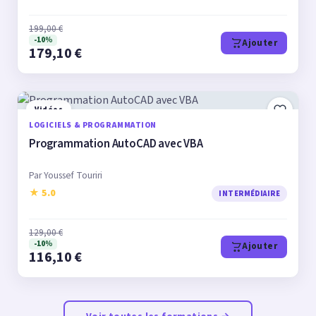
199,00 €
-10%
Ajouter
179,10 €
Vidéos
LOGICIELS & PROGRAMMATION
Programmation AutoCAD avec VBA
Par Youssef Touriri
★ 5.0
INTERMÉDIAIRE
129,00 €
-10%
Ajouter
116,10 €