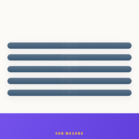
Sami B.
Ingénieur structures
Nadia R.
Chef de projet BTP
Marc D.
Projeteur BIM
Awa T.
Conductrice de travaux
Yanis K.
Technicien géotechnique
SUR MESURE