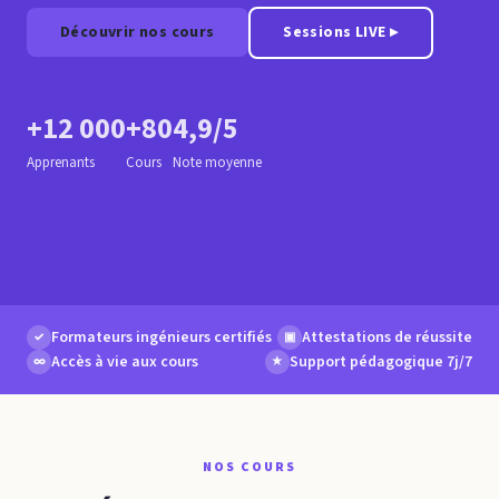
Découvrir nos cours
Sessions LIVE ▸
+12 000
+80
4,9/5
Apprenants
Cours
Note moyenne
Formateurs ingénieurs certifiés
Attestations de réussite
✓
▣
Accès à vie aux cours
Support pédagogique 7j/7
∞
★
NOS COURS