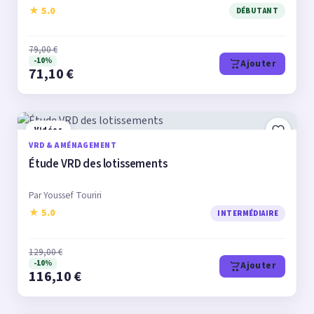
★ 5.0
DÉBUTANT
79,00 €
-10%
Ajouter
71,10 €
Vidéos
VRD & AMÉNAGEMENT
Étude VRD des lotissements
Par Youssef Touriri
★ 5.0
INTERMÉDIAIRE
129,00 €
-10%
Ajouter
116,10 €